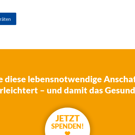
räten
e diese lebensnotwendige Anschaf
rleichtert – und damit das Gesun
JETZT
SPENDEN!